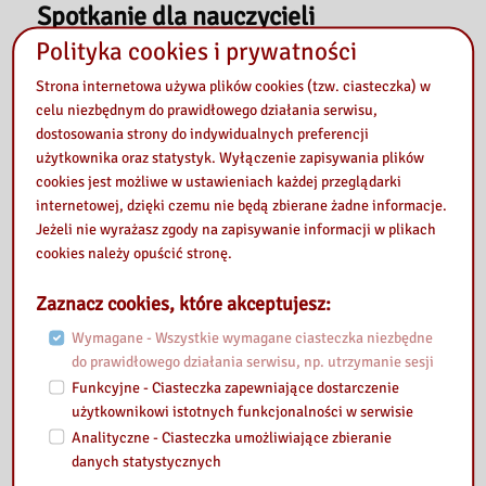
Spotkanie dla nauczycieli
bibliotekarzy powiatu garwolińskiego
Polityka cookies i prywatności
Strona internetowa używa plików cookies (tzw. ciasteczka) w
celu niezbędnym do prawidłowego działania serwisu,
dostosowania strony do indywidualnych preferencji
użytkownika oraz statystyk. Wyłączenie zapisywania plików
cookies jest możliwe w ustawieniach każdej przeglądarki
internetowej, dzięki czemu nie będą zbierane żadne informacje.
Jeżeli nie wyrażasz zgody na zapisywanie informacji w plikach
cookies należy opuścić stronę.
Zaznacz cookies, które akceptujesz:
Wymagane - Wszystkie wymagane ciasteczka niezbędne
do prawidłowego działania serwisu, np. utrzymanie sesji
Funkcyjne - Ciasteczka zapewniające dostarczenie
użytkownikowi istotnych funkcjonalności w serwisie
Analityczne - Ciasteczka umożliwiające zbieranie
2025-05-28
danych statystycznych