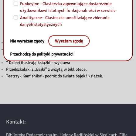
Funkcyjne - Ciasteczka zapewniające dostarczenie
użytkownikowi istotnych funkcjonalności w serwisie
Analityczne - Ciasteczka umożliwiające zbieranie
danych statystycznych
Przeczytaj
Nie wyrażam zgody
Wyrażam zgodę
Głosuj w Budżecie Obywatelskim Mazowsza 2026!
Konferencja bibliotekarzy powiatu garwolińskiego – o sztucznej
Przechodzę do polityki prywatności
inteligencji i wyzwaniach edukacji
” Dzieci ilustrują książki – wystawa
Przedszkolaki z „Bajki” z wizytą w bibliotece.
Teatrzyk Kamishibai- podróż do świata bajek i książek.
Kontakt:
Biblioteka Pedagogiczna im. Heleny Radlińskiej w Siedlcach. Filia