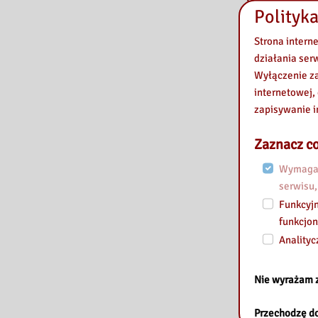
Polityka
Strona intern
działania ser
Wyłączenie za
internetowej,
zapisywanie i
Zaznacz co
Wymagan
serwisu,
Funkcyjn
funkcjon
Analityc
Nie wyrażam 
Przechodzę do