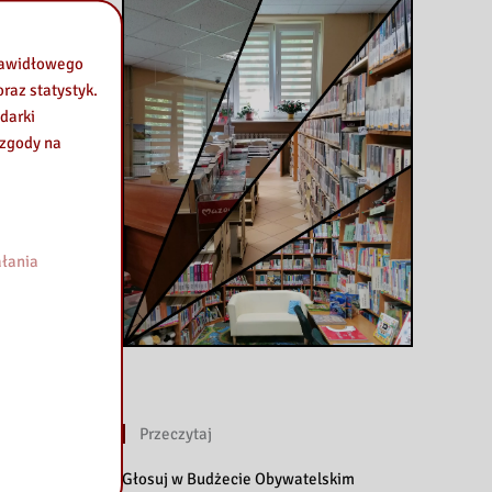
prawidłowego
raz statystyk.
darki
 zgody na
łania
Przeczytaj
Głosuj w Budżecie Obywatelskim