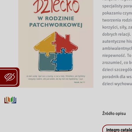
specjalisty por
pokazaniu czyn
tworzenia rodzi
korzyści, siły,
dobrych relacji.
autentyczne his
ambiwalentnych 
niepewność. To 
zrozumieć, co b
dzieci szczegól
poradnik dla ws
dzieci wychowu
Źródło opisu
Integro catal