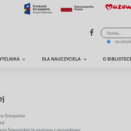
Szukaj
dla:
na stron
YTELNIKA
DLA NAUCZYCIELA
O BIBLIOTEC
ej
a Śniegulska
48
ny Śniegulskiej to napisany z perspektywy