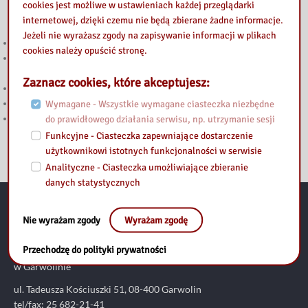
cookies jest możliwe w ustawieniach każdej przeglądarki
Przeczytaj
internetowej, dzięki czemu nie będą zbierane żadne informacje.
Jeżeli nie wyrażasz zgody na zapisywanie informacji w plikach
Głosuj w Budżecie Obywatelskim Mazowsza 2026!
cookies należy opuścić stronę.
Konferencja bibliotekarzy powiatu garwolińskiego – o sztucznej
inteligencji i wyzwaniach edukacji
Zaznacz cookies, które akceptujesz:
” Dzieci ilustrują książki – wystawa
Przedszkolaki z „Bajki” z wizytą w bibliotece.
Wymagane - Wszystkie wymagane ciasteczka niezbędne
Teatrzyk Kamishibai- podróż do świata bajek i książek.
do prawidłowego działania serwisu, np. utrzymanie sesji
Funkcyjne - Ciasteczka zapewniające dostarczenie
użytkownikowi istotnych funkcjonalności w serwisie
Analityczne - Ciasteczka umożliwiające zbieranie
danych statystycznych
Nie wyrażam zgody
Wyrażam zgodę
Kontakt:
Przechodzę do polityki prywatności
Biblioteka Pedagogiczna im. Heleny Radlińskiej w Siedlcach. Filia
w Garwolinie
ul. Tadeusza Kościuszki 51, 08-400 Garwolin
tel/fax: 25 682-21-41