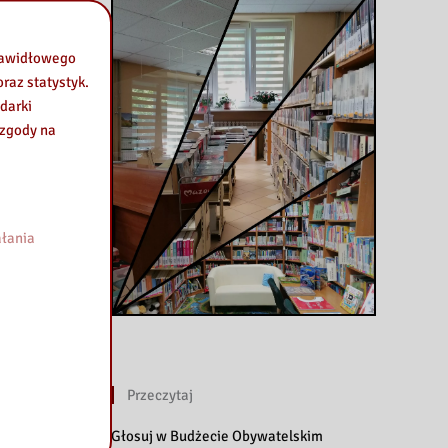
prawidłowego
raz statystyk.
darki
 zgody na
łania
Przeczytaj
Głosuj w Budżecie Obywatelskim