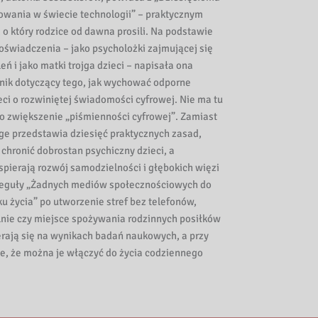
wania w świecie technologii” – praktycznym
o który rodzice od dawna prosili. Na podstawie
oświadczenia – jako psycholożki zajmującej się
ń i jako matki trojga dzieci – napisała ona
nik dotyczący tego, jak wychować odporne
eci o rozwiniętej świadomości cyfrowej. Nie ma tu
 o zwiększenie „piśmienności cyfrowej”. Zamiast
ge przedstawia dziesięć praktycznych zasad,
chronić dobrostan psychiczny dzieci, a
pierają rozwój samodzielności i głębokich więzi
 reguły „Żadnych mediów społecznościowych do
u życia” po utworzenie stref bez telefonów,
alnie czy miejsce spożywania rodzinnych posiłków
erają się na wynikach badań naukowych, a przy
te, że można je włączyć do życia codziennego