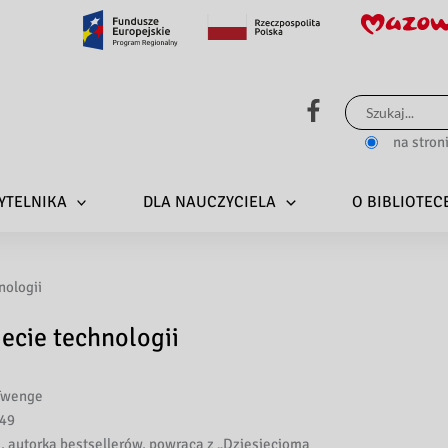
Szukaj
dla:
na stron
YTELNIKA
DLA NAUCZYCIELA
O BIBLIOTEC
nologii
ecie technologii
Twenge
49
, autorka bestsellerów, powraca z „Dziesięcioma