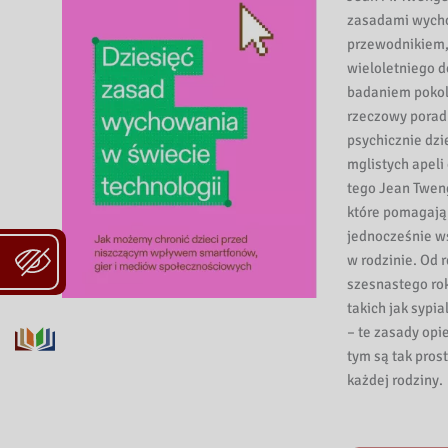
zasadami wycho
przewodnikiem, 
wieloletniego d
badaniem pokole
rzeczowy porad
psychicznie dzi
mglistych apeli
tego Jean Twen
które pomagają 
jednocześnie ws
w rodzinie. Od
szesnastego rok
takich jak sypi
– te zasady opi
tym są tak pros
każdej rodziny.